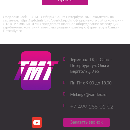
Оверлоки Jack — «ТМТ-Сибирь» Санкт-Петербург. Вы находитесь на
странице: https://spb.tmtsib.ru/overloki-jack/ официального сайта компании
«ТМТ». Компания «ТМТ» предлагает швейное оборудование от ведущих
зарубежных компаний, комплектующие и швейную фурнитуру в Санкт-
Петербурге.
Терминал ТК
, г.
Санкт-
Петербург
,
ул. Ольги
Берггольц, 9 к2
Пн-Пт с 9.00 до 18.00
Melang7@yandex.ru
+7-499-288-01-02
Заказать звонок