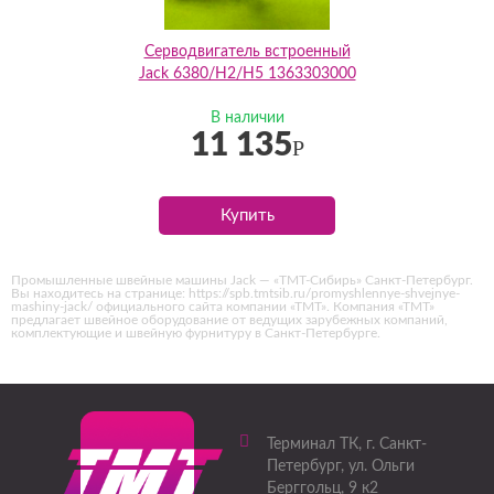
Серводвигатель встроенный
Jack 6380/H2/H5 1363303000
В наличии
11 135
Р
Купить
Промышленные швейные машины Jack — «ТМТ-Сибирь» Санкт-Петербург.
Вы находитесь на странице: https://spb.tmtsib.ru/promyshlennye-shvejnye-
mashiny-jack/ официального сайта компании «ТМТ». Компания «ТМТ»
предлагает швейное оборудование от ведущих зарубежных компаний,
комплектующие и швейную фурнитуру в Санкт-Петербурге.
Терминал ТК
, г.
Санкт-
Петербург
,
ул. Ольги
Берггольц, 9 к2