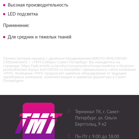
Высокая производительность
LED подсветка
Применение:
Для средних и тяжелых тканей
Прямострочная машина с двойным продвижением BAOYU BML-0303D-
CX(Комплект) — «ТМТ-Сибирь» Санкт-Петербург. Вы находитесь на
странице: https://spb.tmtsib.ru/product/pryamostrochnaya-mashina-s-dvojnym-
prodvizheniem-baoyu-bml-0303d-cx-komplekt/ официального сайта компании
«ТМТ». Компания «ТМТ» предлагает швейное оборудование от ведущих
зарубежных компаний, комплектующие и швейную фурнитуру в Санкт-
Петербурге.
Терминал ТК
, г.
Санкт-
Петербург
,
ул. Ольги
Берггольц, 9 к2
Пн-Пт с 9.00 до 18.00