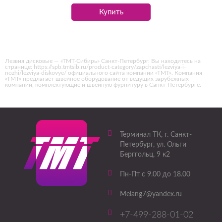
Купить
Лезвия дисковые — «ТМТ-Сибирь» Санкт-Петербург. Вы находитесь на
странице: https://spb.tmtsib.ru/product-category/zapchasti/lezviya-i-
nozhi/lezviya-diskovye/ официального сайта компании «ТМТ». Компания
«ТМТ» предлагает швейное оборудование от ведущих зарубежных
компаний, комплектующие и швейную фурнитуру в Санкт-Петербурге.
Терминал ТК
, г.
Санкт-
Петербург
,
ул. Ольги
Берггольц, 9 к2
Пн-Пт с 9.00 до 18.00
Melang7@yandex.ru
+7-499-288-01-02