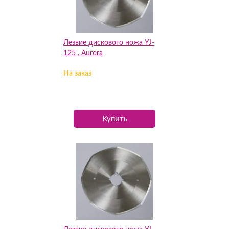
Лезвие дискового ножа YJ-
125 , Aurora
На заказ
Купить