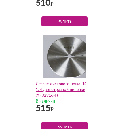
510
Р
Купить
Лезвие дискового ножа R4-
1/4 для отрезной линейки
(YF02916-T)
В наличии
515
Р
Купить