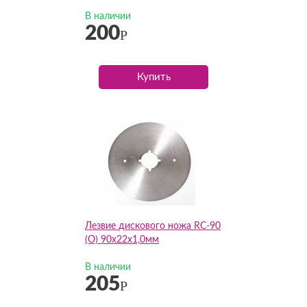
В наличии
200
Р
Купить
Лезвие дискового ножа RC-90
(О) 90х22х1,0мм
В наличии
205
Р