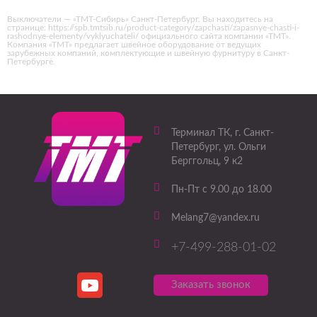
Выключатели — «ТМТ-Сибирь» Санкт-Петербург. Вы находитесь на
странице: https://spb.tmtsib.ru/product-category/zapchasti/zapasnye-chasti-i-
rashodnye-elementy/vyklyuchateli/ официального сайта компании «ТМТ».
Компания «ТМТ» предлагает швейное оборудование от ведущих
зарубежных компаний, комплектующие и швейную фурнитуру в Санкт-
Петербурге.
Терминал ТК
, г.
Санкт-
Петербург
,
ул. Ольги
Берггольц, 9 к2
Пн-Пт с 9.00 до 18.00
Melang7@yandex.ru
+7-499-288-01-02
Заказать звонок