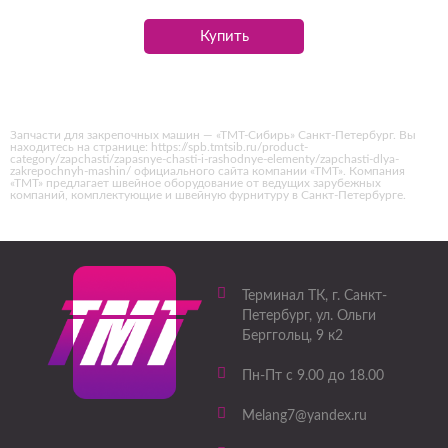
Купить
Запчасти для закрепочных машин — «ТМТ-Сибирь» Санкт-Петербург. Вы
находитесь на странице: https://spb.tmtsib.ru/product-
category/zapchasti/zapasnye-chasti-i-rashodnye-elementy/zapchasti-dlya-
zakrepochnyh-mashin/ официального сайта компании «ТМТ». Компания
«ТМТ» предлагает швейное оборудование от ведущих зарубежных
компаний, комплектующие и швейную фурнитуру в Санкт-Петербурге.
Терминал ТК
, г.
Санкт-
Петербург
,
ул. Ольги
Берггольц, 9 к2
Пн-Пт с 9.00 до 18.00
Melang7@yandex.ru