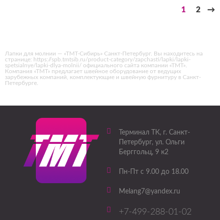
1
2
→
Лапки для молнии — «ТМТ-Сибирь» Санкт-Петербург. Вы находитесь на
странице: https://spb.tmtsib.ru/product-category/zapchasti/lapki/lapki-
spetsialnye/lapki-dlya-molnii/ официального сайта компании «ТМТ».
Компания «ТМТ» предлагает швейное оборудование от ведущих
зарубежных компаний, комплектующие и швейную фурнитуру в Санкт-
Петербурге.
Терминал ТК
, г.
Санкт-
Петербург
,
ул. Ольги
Берггольц, 9 к2
Пн-Пт с 9.00 до 18.00
Melang7@yandex.ru
+7-499-288-01-02