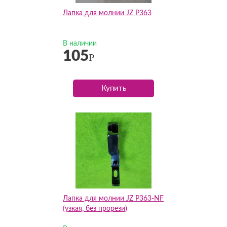
Лапка для молнии JZ P363
В наличии
105
Р
Купить
Лапка для молнии JZ P363-NF
(узкая, без прорези)