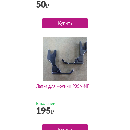
50
Р
Купить
Лапка для молнии P36N-NF
В наличии
195
Р
Купить