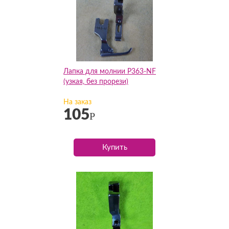
Лапка для молнии P363-NF
(узкая, без прорези)
На заказ
105
Р
Купить