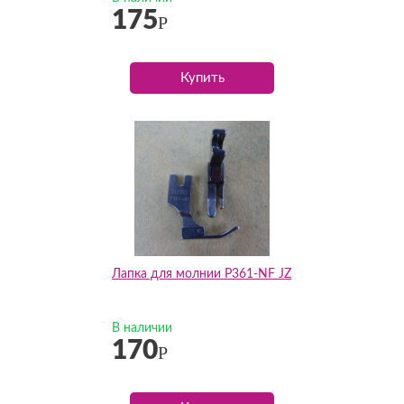
175
Р
Купить
Лапка для молнии P361-NF JZ
В наличии
170
Р