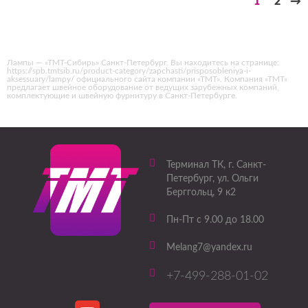
1
2
→
Лампы — «ТМТ-Сибирь» Санкт-Петербург. Вы находитесь на странице:
https://spb.tmtsib.ru/product-category/zapchasti/prisposobleniya-i-
aksessuary/lampy/ официального сайта компании «ТМТ». Компания «ТМТ»
предлагает швейное оборудование от ведущих зарубежных компаний,
комплектующие и швейную фурнитуру в Санкт-Петербурге.
Терминал ТК
, г.
Санкт-
Петербург
,
ул. Ольги
Берггольц, 9 к2
Пн-Пт с 9.00 до 18.00
Melang7@yandex.ru
+7-499-288-01-02