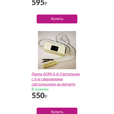
595
Р
Купить
Лампа AOM-6-A (Светильник
с 6-ю сверхяркими
светодиодами на магните,
АОМ)
В наличии
550
Р
Купить