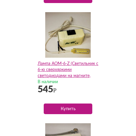
Лампа AOM-6-Z (Светильник с
6-ю сверхяркими
светодиодами на магните,
АОМ)
В наличии
545
Р
Купить