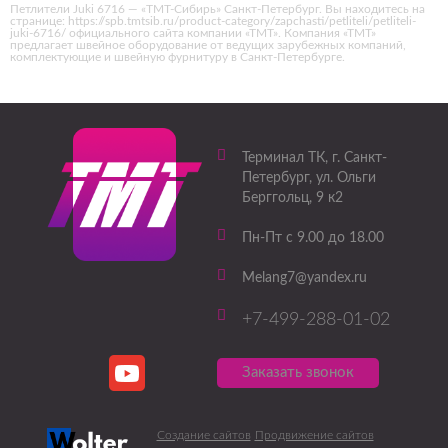
Петлители Juki 6716 — «ТМТ-Сибирь» Санкт-Петербург. Вы находитесь на
странице: https://spb.tmtsib.ru/product-category/zapchasti/petliteli/petliteli-
juki-6716/ официального сайта компании «ТМТ». Компания «ТМТ»
предлагает швейное оборудование от ведущих зарубежных компаний,
комплектующие и швейную фурнитуру в Санкт-Петербурге.
Терминал ТК
, г.
Санкт-
Петербург
,
ул. Ольги
Берггольц, 9 к2
Пн-Пт с 9.00 до 18.00
Melang7@yandex.ru
+7-499-288-01-02
Заказать звонок
Создание сайтов
Продвижение сайтов