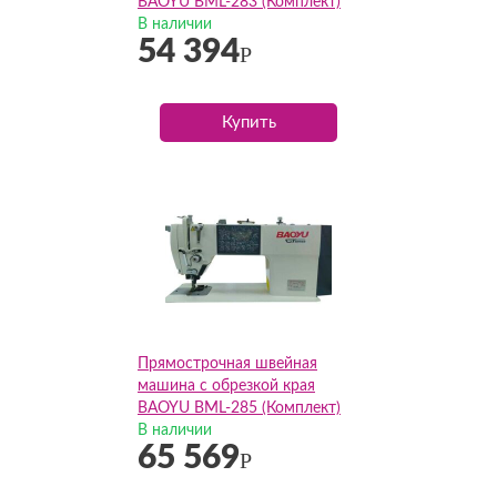
BAOYU BML-283 (Комплект)
В наличии
54 394
Р
Купить
Прямострочная швейная
машина с обрезкой края
BAOYU BML-285 (Комплект)
В наличии
65 569
Р