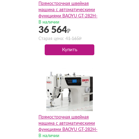
Прямострочная швейная
машина с автоматическими
функциями BAOYU GT-282H-
D4(Комплект)
В наличии
36 564
Р
Р
Старая цена:
41 165
Купить
Прямострочная швейная
машина с автоматическими
функциями BAOYU GT-282H-
X2-D4(Комплект)
В наличии