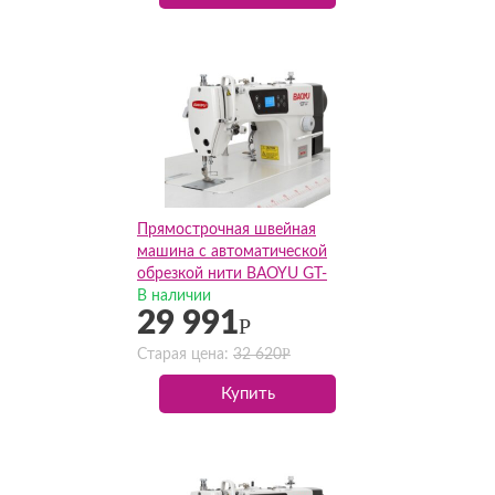
Прямострочная швейная
машина с автоматической
обрезкой нити BAOYU GT-
188(Комплект)
В наличии
29 991
Р
Р
Старая цена:
32 620
Купить