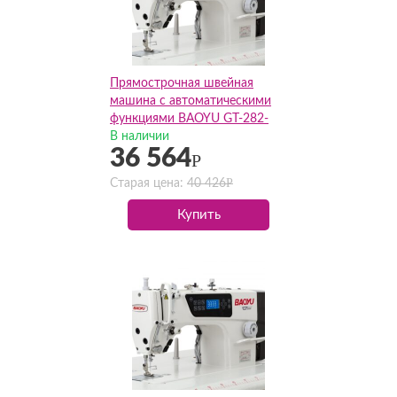
Прямострочная швейная
машина с автоматическими
функциями BAOYU GT-282-
D4(Комплект)
В наличии
36 564
Р
Р
Старая цена:
40 426
Купить