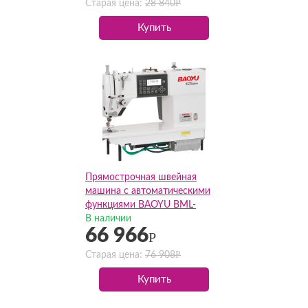
Р
Старая цена:
28 840
Купить
Прямострочная швейная
машина с автоматическими
функциями BAOYU BML-
288ZS-X2(Комплект)
В наличии
66 966
Р
Р
Старая цена:
76 908
Купить