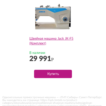
Швейная машина Jack JK-F5
(Комплект)
В наличии
29 991
Р
Купить
Одноигольные прямострочные машины — «ТМТ-Сибирь» Санкт-Петербург.
Вы находитесь на странице: https://spb.tmtsib.ru/product-
category/oborudovanie/promyshlennye-shvejnye-mashiny/odnoigolnye-
pryamostrochnye-mashiny/ официального сайта компании «ТМТ». Компания