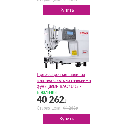
Купить
Прямострочная швейная
машина с автоматическими
функциями BAOYU GT-
3(Комплект)
В наличии
40 262
Р
Р
Старая цена:
44 288
Купить