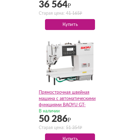
36 564
Р
Р
Старая цена:
41 165
Купить
Прямострочная швейная
машина с автоматическими
функциями BAOYU GT-
288CM(Комплект)
В наличии
50 286
Р
Р
Старая цена:
51 354
Купить