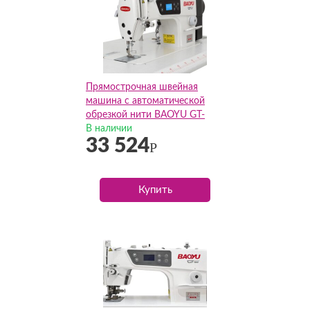
Прямострочная швейная
машина с автоматической
обрезкой нити BAOYU GT-
188H(Комплект)
В наличии
33 524
Р
Купить