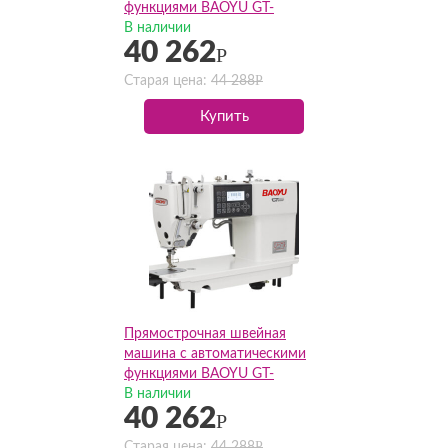
функциями BAOYU GT-
288E(Комплект)
В наличии
40 262
Р
Р
Старая цена:
44 288
Купить
Прямострочная швейная
машина с автоматическими
функциями BAOYU GT-
299F(Комплект)
В наличии
40 262
Р
Р
Старая цена:
44 288