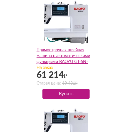
Прямострочная швейная
машина с автоматическими
функциями BAOYU GT-5N-
H(Комплект)
На заказ
61 214
Р
Р
Старая цена:
69 431
Купить