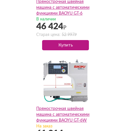
Прямострочная швейная
машина с автоматическими
функциями BAOYU GT-6
(Комплект)
В наличии
46 424
Р
Р
Старая цена:
52 997
Купить
Прямострочная швейная
машина с автоматическими
функциями BAOYU GT-6W
(Комплект)
На заказ