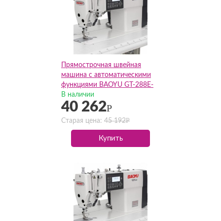
Прямострочная швейная
машина с автоматическими
функциями BAOYU GT-288E-
H(Комплект)
В наличии
40 262
Р
Р
Старая цена:
45 192
Купить