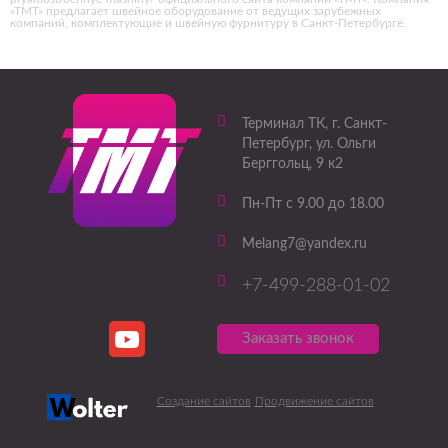
«ТМТ» предлагает швейное оборудование от ведущих зарубежных
компаний, комплектующие и швейную фурнитуру в Санкт-Петербурге.
Терминал ТК
, г.
Санкт-
Петербург
,
ул. Ольги
Берггольц, 9 к2
Пн-Пт с 9.00 до 18.00
Melang7@yandex.ru
+7-499-288-01-02
Заказать звонок
Создание сайтов
Продвижение сайтов