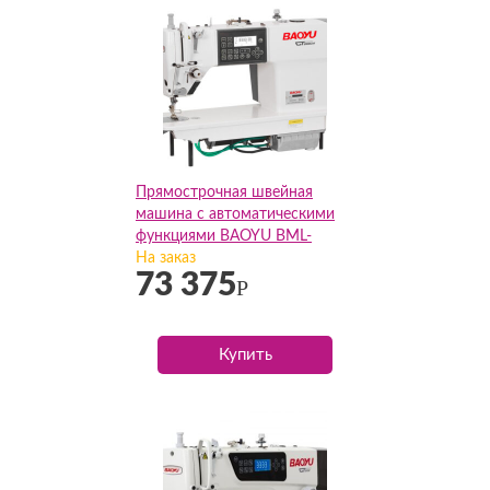
Прямострочная швейная
машина с автоматическими
функциями BAOYU BML-
288ZS(Комплект)
На заказ
73 375
Р
Купить