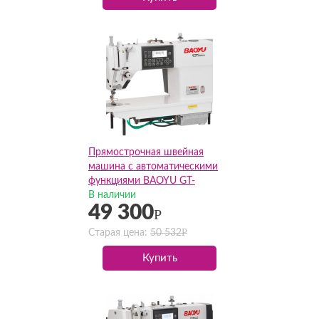
Прямострочная швейная
машина с автоматическими
функциями BAOYU GT-
288CS(Комплект)
В наличии
49 300
Р
Р
Старая цена:
50 532
Купить