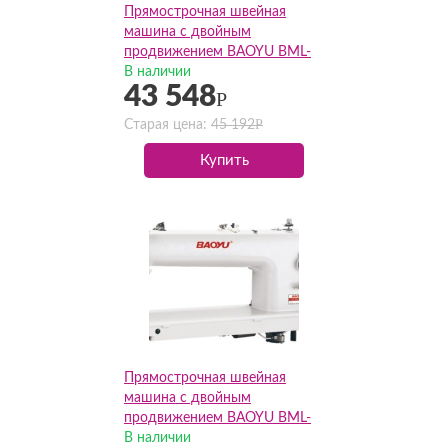
Прямострочная швейная
машина с двойным
продвижением BAOYU BML-
0313-D1 (Комплект)
В наличии
43 548
увеличенный рукав
Р
Р
Старая цена:
45 192
Купить
Прямострочная швейная
машина с двойным
продвижением BAOYU BML-
0313-D4 (Комплект)
В наличии