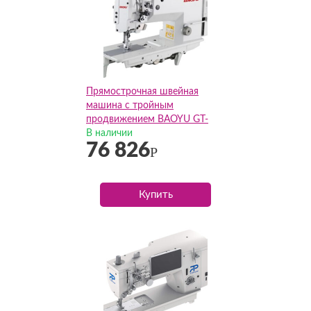
Прямострочная швейная
машина с тройным
продвижением BAOYU GT-
2567-1(Комплект)
В наличии
76 826
Р
Купить