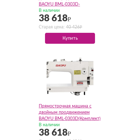
BAOYU BML-0303D-
CX(Комплект)
В наличии
38 618
Р
Р
Старая цена:
40 426
Купить
Прямострочная машина с
двойным продвижением
BAOYU BML-0303D(Комплект)
В наличии
38 618
Р