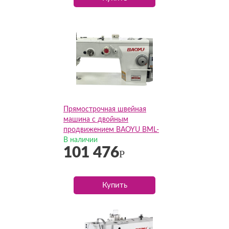
Прямострочная швейная
машина с двойным
продвижением BAOYU BML-
860 (Комплект)
В наличии
101 476
Р
Купить