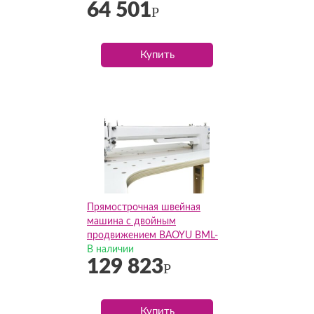
64 501
увеличенный рукав
Р
Купить
Прямострочная швейная
машина с двойным
продвижением BAOYU BML-
0560-D4 (Комплект)
В наличии
129 823
Р
Купить